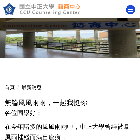
跳
到
主
要
內
容
區
:::
首頁
最新消息
無論風風雨雨，一起我挺你
各位同學好：
在今年諸多的風風雨雨中，中正大學曾經被暴
風雨摧殘而滿目瘡痍，